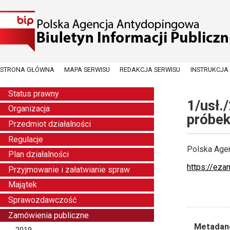
STRONA GŁÓWNA
MAPA SERWISU
REDAKCJA SERWISU
INSTRUKCJA
Status prawny
1/usł.
Organizacja
próbek
Przedmiot działalności
Regulacje
Polska Agen
Plan działalności
https://ez
Przyjmowanie i załatwianie spraw
Majątek
Sprawozdawczość
Zamówienia publiczne
Metadan
2019