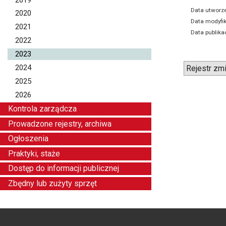
Data utworze
2020
Data modyfik
2021
Data publikac
2022
2023
2024
Rejestr zm
2025
2026
Kontrola zarządcza
Prowadzone rejestry, archiwa
Ogłoszenia
Praktyki, staże
Dostęp do informacji publicznej
Zbędny lub zużyty sprzęt