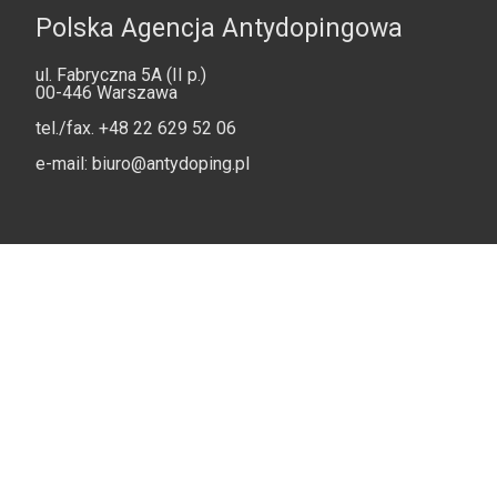
Polska Agencja Antydopingowa
ul. Fabryczna 5A (II p.)
00-446 Warszawa
tel./fax.
+48 22 629 52 06
e-mail:
biuro@antydoping.pl