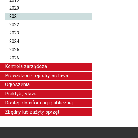
2020
2021
2022
2023
2024
2025
2026
Kontrola zarządcza
Prowadzone rejestry, archiwa
Ogłoszenia
Praktyki, staże
Dostęp do informacji publicznej
Zbędny lub zużyty sprzęt