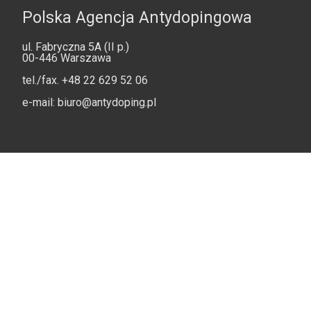
Polska Agencja Antydopingowa
ul. Fabryczna 5A (II p.)
00-446 Warszawa
tel./fax.
+48 22 629 52 06
e-mail:
biuro@antydoping.pl