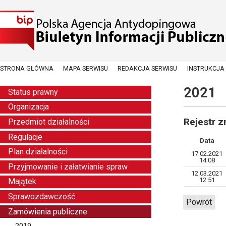
STRONA GŁÓWNA
MAPA SERWISU
REDAKCJA SERWISU
INSTRUKCJA
2021
Status prawny
Organizacja
Rejestr 
Przedmiot działalności
Regulacje
Data
Plan działalności
17.02.2021
14:08
Przyjmowanie i załatwianie spraw
12.03.2021
12:51
Majątek
Sprawozdawczość
Powrót
Zamówienia publiczne
2019