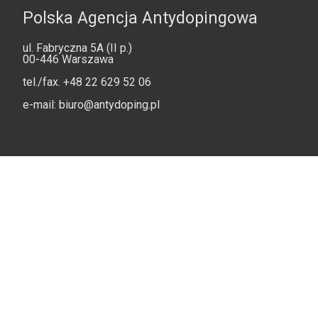
Polska Agencja Antydopingowa
ul. Fabryczna 5A (II p.)
00-446 Warszawa
tel./fax.
+48 22 629 52 06
e-mail:
biuro@antydoping.pl