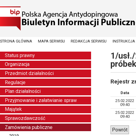
STRONA GŁÓWNA
MAPA SERWISU
REDAKCJA SERWISU
INSTRUKCJA
1/usł.
Status prawny
próbek
Organizacja
Przedmiot działalności
Rejestr 
Regulacje
Plan działalności
Data
Przyjmowanie i załatwianie spraw
25.02.2022
09:40
Majątek
25.02.2022
09:40
Sprawozdawczość
Zamówienia publiczne
Powrót
2019