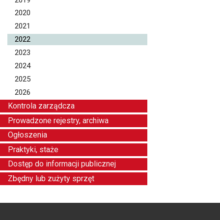
2020
2021
2022
2023
2024
2025
2026
Kontrola zarządcza
Prowadzone rejestry, archiwa
Ogłoszenia
Praktyki, staże
Dostęp do informacji publicznej
Zbędny lub zużyty sprzęt